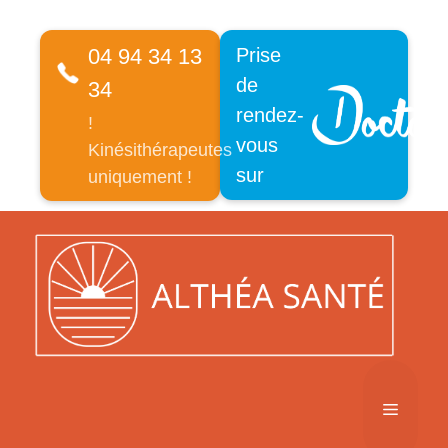
04 94 34 13
Prise
de
34
rendez-
!
vous
Kinésithérapeutes
sur
uniquement !