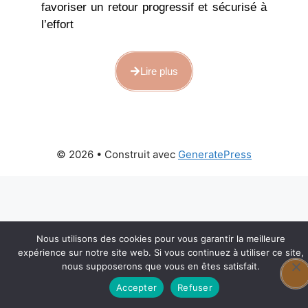
favoriser un retour progressif et sécurisé à
l’effort
Lire plus
© 2026
• Construit avec
GeneratePress
Nous utilisons des cookies pour vous garantir la meilleure
expérience sur notre site web. Si vous continuez à utiliser ce site,
nous supposerons que vous en êtes satisfait.
Accepter
Refuser
Prendre rendez-vous en ligne
Prendre rendez-vous en ligne