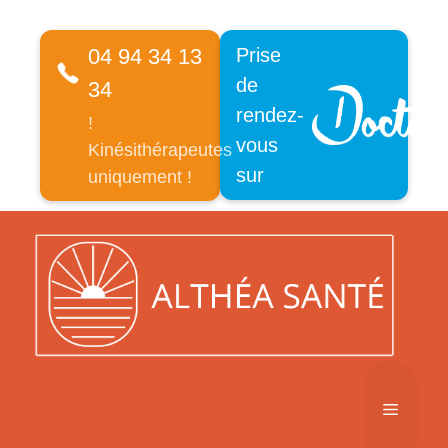
04 94 34 13
Prise
de
34
rendez-
!
vous
Kinésithérapeutes
sur
uniquement !