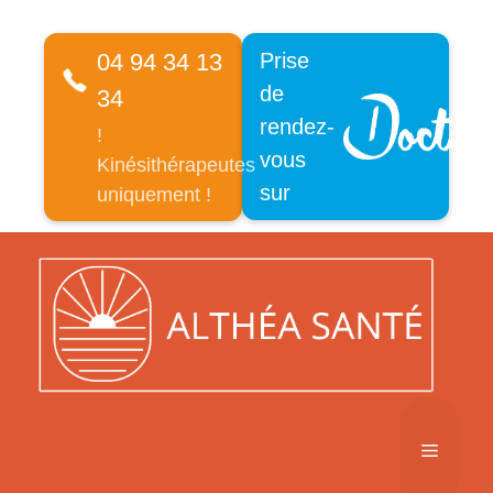
04 94 34 13
Prise
de
34
rendez-
!
vous
Kinésithérapeutes
sur
uniquement !