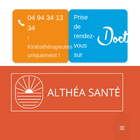
04 94 34 13
Prise
de
34
rendez-
!
vous
Kinésithérapeutes
sur
uniquement !