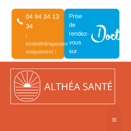
04 94 34 13
Prise
de
34
rendez-
!
vous
Kinésithérapeutes
sur
uniquement !