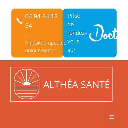
04 94 34 13
Prise
de
34
rendez-
!
vous
Kinésithérapeutes
sur
uniquement !