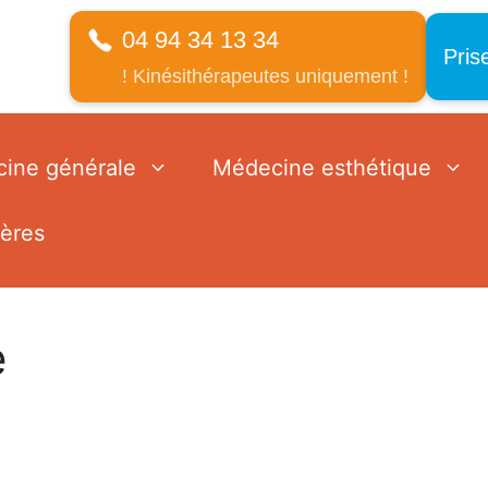
04 94 34 13 34
Pris
! Kinésithérapeutes uniquement !
ine générale
Médecine esthétique
ières
e